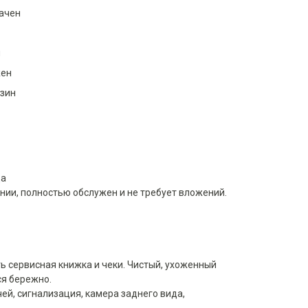
ачен
и
ен
нзин
да
нии, полностью обслужен и не требует вложений.
ь сервисная книжка и чеки. Чистый, ухоженный
ся бережно.
ей, сигнализация, камера заднего вида,