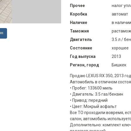
Прочее
налог упл
Коробка
автомат
Наличие
в наличи
Таможня
растамож
ОН
Двигатель
3.5 л / бе
Состояние
хорошее
Год выпуска
2013
Регион, город
Бишкек
Продаю LEXUS RX 350, 2013 го
Автомобиль в отличном состоя
• Пробег: 133600 миль
• Двигатель: 3.5 газ/бензин
• Привод: передний
• Цвет: Мокрый асфальт
Все ТО проходили вовремя, ест
салон, автомобиль использует
Дополнительно: комплект ключ