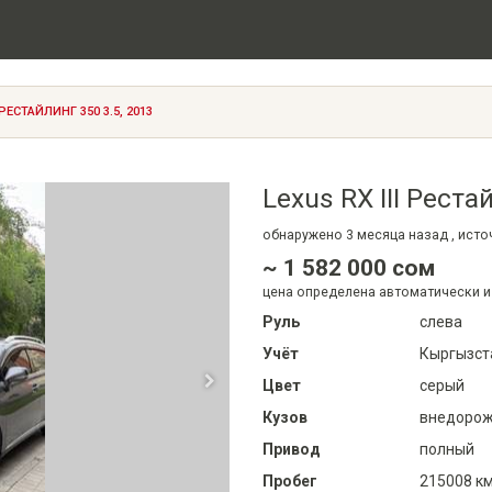
 РЕСТАЙЛИНГ 350 3.5, 2013
Lexus RX III Реста
обнаружено
3 месяца
назад , ист
~ 1 582 000 сом
цена определена автоматически и
Руль
слева
Учёт
Кыргызст
Цвет
серый
Кузов
внедорожн
Привод
полный
Пробег
215008 к