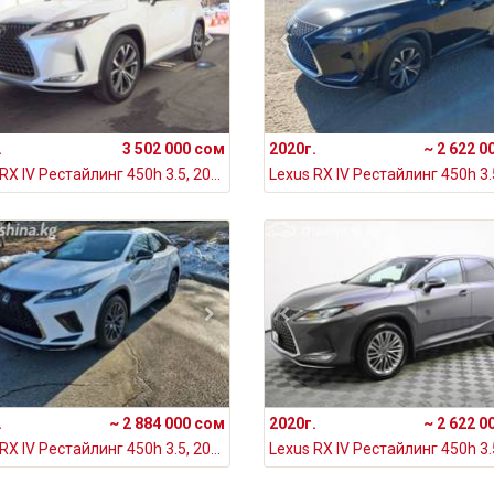
.
3 502 000 сом
2020г.
~ 2 622 0
Lexus RX IV Рестайлинг 450h 3.5, 2022
.
~ 2 884 000 сом
2020г.
~ 2 622 0
Lexus RX IV Рестайлинг 450h 3.5, 2020