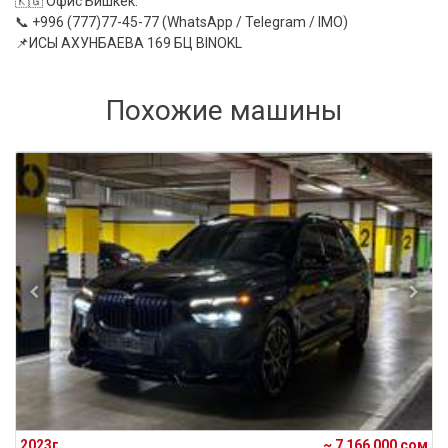
🇰🇬 Офис Бишкек:
📞 +996 (777)77-45-77 (WhatsApp / Telegram / IMO)
📌ИСЫ АХУНБАЕВА 169 БЦ BINOKL
Похожие машины
2023г.
~ 7 166 000 сом