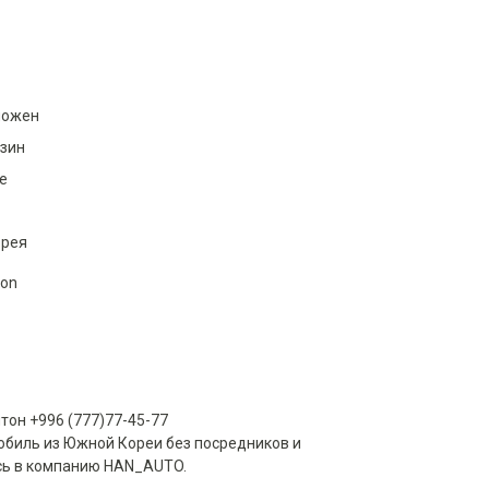
можен
нзин
е
рея
ion
тон +996 (777)77-45-77
мобиль из Южной Кореи без посредников и
сь в компанию HAN_AUTO.