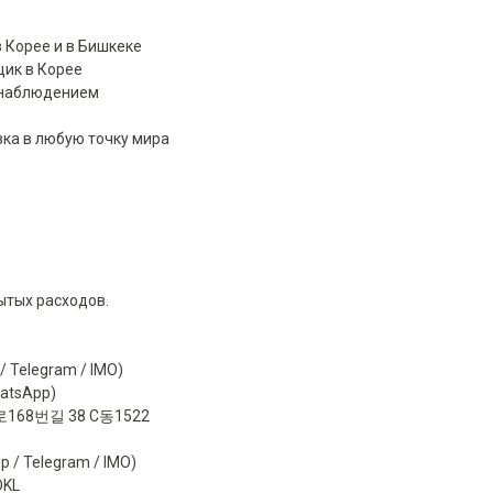
 Корее и в Бишкеке
ик в Корее
еонаблюдением
вка в любую точку мира
ытых расходов.
/ Telegram / IMO)
hatsApp)
68번길 38 C동1522
p / Telegram / IMO)
OKL