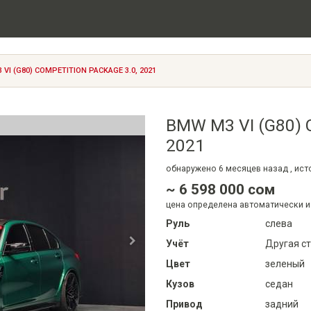
VI (G80) COMPETITION PACKAGE 3.0, 2021
BMW M3 VI (G80) C
2021
обнаружено
6 месяцев
назад , ис
~ 6 598 000 сом
цена определена автоматически и
Руль
слева
Учёт
Другая с
Цвет
зеленый
Кузов
седан
Привод
задний