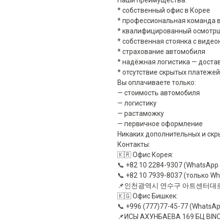
Наши преимущества:
* собственный офис в Корее
* профессиональная команда в
* квалифицированный осмотрщ
* собственная стоянка с вид
* страхование автомобиля
* надёжная логистика — доста
* отсутствие скрытых платежей
Вы оплачиваете только:
— стоимость автомобиля
— логистику
— растаможку
— первичное оформление
Никаких дополнительных и скр
Контакты:
🇰🇷 Офис Корея:
📞 +82 10 2284-9307 (WhatsApp 
📞 +82 10 7939-8037 (только W
📌인천광역시 연수구 아트센터대로1
🇰🇬 Офис Бишкек:
📞 +996 (777)77-45-77 (WhatsAp
📌ИСЫ АХУНБАЕВА 169 БЦ BIN