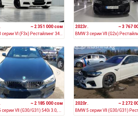
.
~ 2 351 000 сом
2023г.
~ 3 767 0
BMW 3 серии VI (F3x) Рестайлинг 340i 3.0, 2016
.
~ 2 185 000 сом
2020г.
~ 2 272 0
BMW 5 серии VII (G30/G31) 540i 3.0, 2020