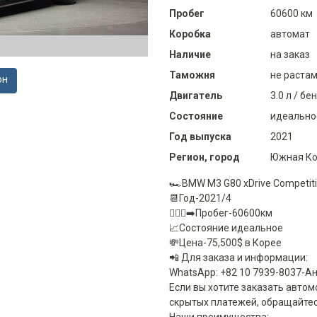
Пробег
60600 км
Коробка
автомат
Наличие
на заказ
Таможня
не раста
ОН
Двигатель
3.0 л / бе
Состояние
идеально
Год выпуска
2021
Регион, город
Южная Ко
🏎️BMW M3 G80 xDrive Competit
📆Год-2021/4
🏃🏻‍♂️‍➡️Пробег-60600км
📈Состояние идеальное
💸Цена-75,500$ в Корее
📲 Для заказа и информации:
WhatsApp: +82 10 7939-8037-Ан
Если вы хотите заказать авто
скрытых платежей, обращайте