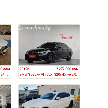
00 сом
2019г.
~ 2 272 000 сом
BMW 5 серии VII (G30/G31) Рестайлинг 530i xDrive 2.0, 2021
BMW 3 серии VII (G2x) 320i xDrive 2.0, 2019