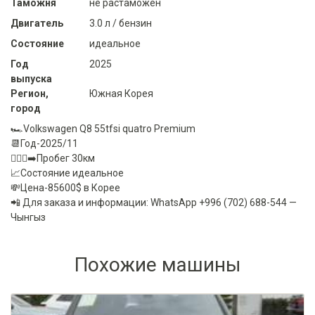
Таможня
не растаможен
Двигатель
3.0 л / бензин
Состояние
идеальное
Год
2025
выпуска
Регион,
Южная Корея
город
🏎️Volkswagen Q8 55tfsi quatro Premium
📆Год-2025/11
🏃🏻‍♂️‍➡️Пробег 30км
📈Состояние идеальное
💸Цена-85600$ в Корее
📲 Для заказа и информации: WhatsApp +996 (702) 688-544 —
Чынгыз
Похожие машины