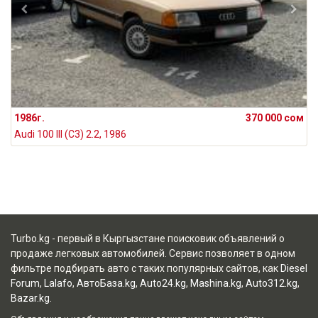
1986г.
370 000 сом
Audi 100 III (C3) 2.2, 1986
Turbo.kg - первый в Кыргызстане поисковик объявлений о
продаже легковых автомобилей. Сервис позволяет в одном
фильтре подбирать авто с таких популярных сайтов, как
Diesel
Forum
,
Lalafo
,
АвтоБаза.kg
,
Auto24.kg
,
Mashina.kg
,
Auto312.kg
,
Bazar.kg
.