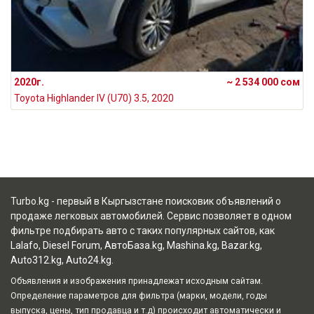
2020г.
~ 2 534 000 сом
Toyota Highlander IV (U70) 3.5, 2020
Turbo.kg - первый в Кыргызстане поисковик объявлений о
продаже легковых автомобилей. Сервис позволяет в одном
фильтре подбирать авто с таких популярных сайтов, как
Lalafo
,
Diesel Forum
,
АвтоБаза.kg
,
Mashina.kg
,
Bazar.kg
,
Auto312.kg
,
Auto24.kg
.
Объявления и изображения принадлежат исходным сайтам.
Определение параметров для фильтра (марки, модели, годы
выпуска, цены, тип продавца и т.д) происходит автоматически и