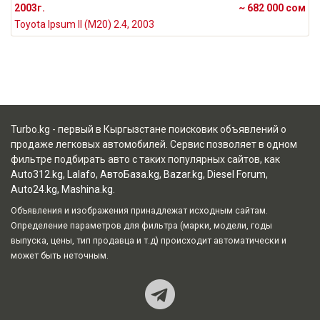
2003г.
~ 682 000 сом
Toyota Ipsum II (M20) 2.4, 2003
Turbo.kg - первый в Кыргызстане поисковик объявлений о
продаже легковых автомобилей. Сервис позволяет в одном
фильтре подбирать авто с таких популярных сайтов, как
Auto312.kg
,
Lalafo
,
АвтоБаза.kg
,
Bazar.kg
,
Diesel Forum
,
Auto24.kg
,
Mashina.kg
.
Объявления и изображения принадлежат исходным сайтам.
Определение параметров для фильтра (марки, модели, годы
выпуска, цены, тип продавца и т.д) происходит автоматически и
может быть неточным.
Наш Teleg