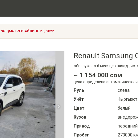
G QM6 I РЕСТАЙЛИНГ 2.0, 2022
Renault Samsung Q
обнаружено
6 месяцев
назад , ис
~ 1 154 000 сом
цена определена автоматически и
Руль
слева
Учёт
Кыргызст
Цвет
белый
Кузов
внедорожн
Привод
передний
Пробег
273000 к