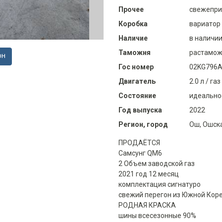
Прочее
свежепри
Коробка
вариатор
Наличие
в наличи
Таможня
растамож
ОН
Гос номер
02KG796
Двигатель
2.0 л / газ
Состояние
идеально
Год выпуска
2022
Регион, город
Ош, Ошск
ПРОДАЁТСЯ
Самсунг QM6
2 Объем заводской газ
2021 год 12 месяц
комплектация сигнатуро
свежий перегон из Южной Кор
РОДНАЯ КРАСКА
шины всесезонные 90%