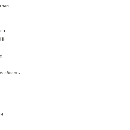
гнан
и
ен
AHH
е
ая область
еи