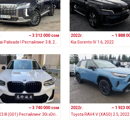
.
~ 3 312 000 сом
2022г.
~ 1 888 0
Hyundai Palisade I Рестайлинг 3.8, 2022
Kia Sorento IV 1.6, 2022
.
~ 3 740 000 сом
2022г.
~ 1 923 0
BMW X3 III (G01) Рестайлинг 30i xDrive 2.0, 2022
Toyota RAV4 V (XA50) 2.5, 2022