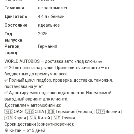
Таможня
не растаможен
Двигатель
4.4 л / бензин
Состояние
идеальное
Год
2025
выпуска
Регион,
Германия
город
WORLD AUTOBIDS — доставка авто «под ключ» 🚗
✅ 20 лет опыта на рынке. Привезли тысячи авто — от
бюджетных до премиум-класса.
✅ Полный цикл: подбор, проверка, доставка, таможня,
постановка на учёт.
✅ Адаптируемся под законодательство. Ищем самый
выгодный вариант для клиента.
Доставляем автомобили из:
🇦🇪 ОАЭ | 🇺🇸 США | 🇩🇪 Германия (Европа) | 🇯🇵 Япония |
🇰🇷 Корея | 🇨🇳 Китай | 🇬🇪 Грузия
Сроки доставки (ориентировочно):
🚢 Китай — от 5 дней