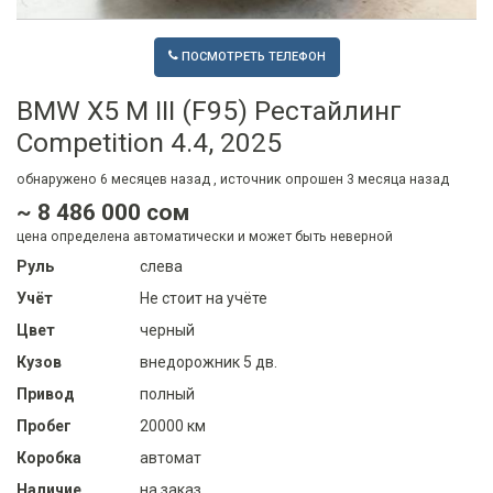
ПОСМОТРЕТЬ ТЕЛЕФОН
BMW X5 M III (F95) Рестайлинг
Competition 4.4, 2025
обнаружено
6 месяцев
назад , источник опрошен
3 месяца
назад
~ 8 486 000 сом
цена определена автоматически и может быть неверной
Руль
слева
Учёт
Не стоит на учёте
Цвет
черный
Кузов
внедорожник 5 дв.
Привод
полный
Пробег
20000 км
Коробка
автомат
Наличие
на заказ