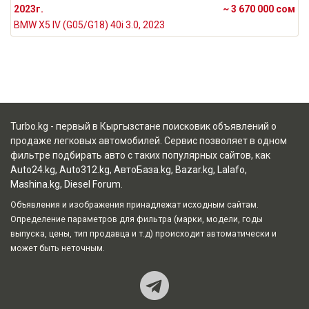
2023г.
~ 3 670 000 сом
BMW X5 IV (G05/G18) 40i 3.0, 2023
Turbo.kg - первый в Кыргызстане поисковик объявлений о
продаже легковых автомобилей. Сервис позволяет в одном
фильтре подбирать авто с таких популярных сайтов, как
Auto24.kg
,
Auto312.kg
,
АвтоБаза.kg
,
Bazar.kg
,
Lalafo
,
Mashina.kg
,
Diesel Forum
.
Объявления и изображения принадлежат исходным сайтам.
Определение параметров для фильтра (марки, модели, годы
выпуска, цены, тип продавца и т.д) происходит автоматически и
может быть неточным.
Наш Teleg