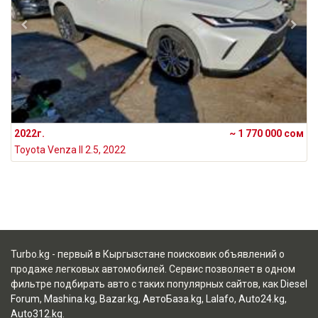
2022г.
~ 1 770 000 сом
Toyota Venza II 2.5, 2022
Turbo.kg - первый в Кыргызстане поисковик объявлений о
продаже легковых автомобилей. Сервис позволяет в одном
фильтре подбирать авто с таких популярных сайтов, как
Diesel
Forum
,
Mashina.kg
,
Bazar.kg
,
АвтоБаза.kg
,
Lalafo
,
Auto24.kg
,
Auto312.kg
.