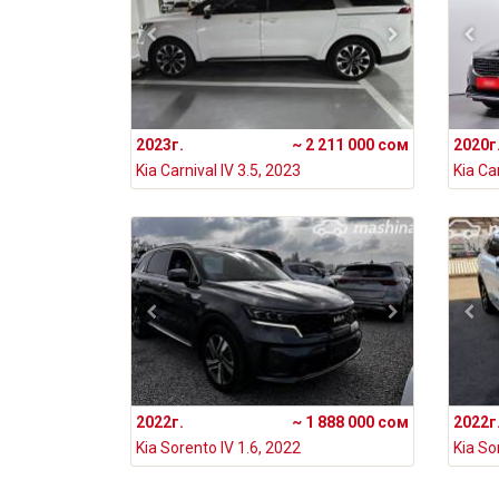
2023г.
~ 2 211 000 сом
2020г
Kia Carnival IV 3.5, 2023
Kia Car
2022г.
~ 1 888 000 сом
2022г
Kia Sorento IV 1.6, 2022
Kia So