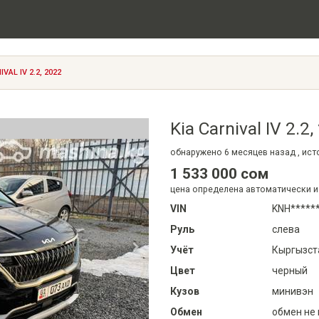
IVAL IV 2.2, 2022
Kia Carnival IV 2.2
обнаружено
6 месяцев
назад , ис
1 533 000 сом
цена определена автоматически и
VIN
KNH******
Руль
слева
Учёт
Кыргызст
Цвет
черный
Кузов
минивэн
Обмен
обмен не