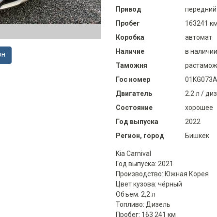
Привод
передний
Пробег
163241 к
Коробка
автомат
Наличие
в наличи
ОН
Таможня
растамож
Гос номер
01KG073
Двигатель
2.2 л / ди
Состояние
хорошее
Год выпуска
2022
Регион, город
Бишкек
Kia Carnival
Год выпуска: 2021
Производство: Южная Корея
Цвет кузова: чёрный
Объем: 2,2 л
Топливо: Дизель
Пробег: 163 241 км