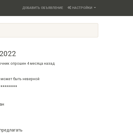
ДОБАВИТЬ ОБЪЯВЛЕНИЕ
НАСТРОЙКИ
, 2022
точник опрошен
4 месяца
назад
 может быть неверной
********
ан
 предлагать