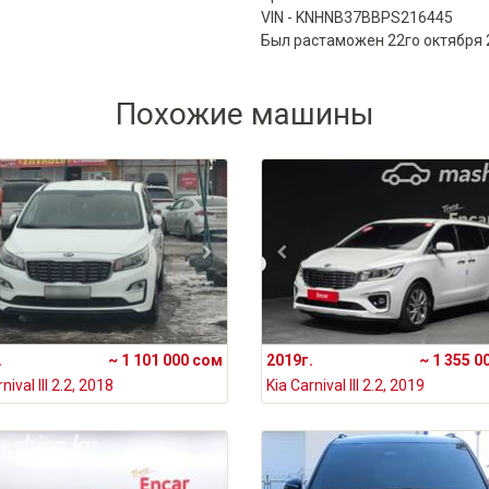
VIN - KNHNB37BBPS216445
Был растаможен 22го октября 
Похожие машины
.
~ 1 101 000 сом
2019г.
~ 1 355 0
nival III 2.2, 2018
Kia Carnival III 2.2, 2019