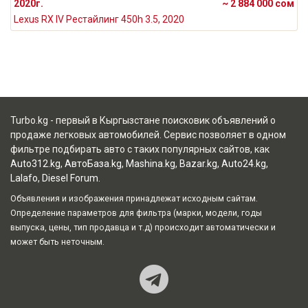
2020г.
~ 2 884 000 сом
Lexus RX IV Рестайлинг 450h 3.5, 2020
Turbo.kg - первый в Кыргызстане поисковик объявлений о
продаже легковых автомобилей. Сервис позволяет в одном
фильтре подбирать авто с таких популярных сайтов, как
Auto312.kg
,
АвтоБаза.kg
,
Mashina.kg
,
Bazar.kg
,
Auto24.kg
,
Lalafo
,
Diesel Forum
.
Объявления и изображения принадлежат исходным сайтам.
Определение параметров для фильтра (марки, модели, годы
выпуска, цены, тип продавца и т.д) происходит автоматически и
может быть неточным.
Наш Teleg