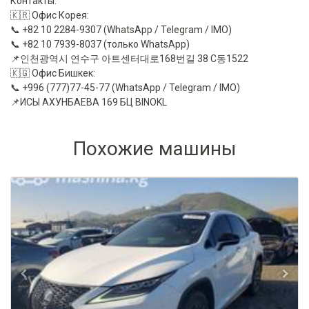
Контакты:
🇰🇷 Офис Корея:
📞 +82 10 2284-9307 (WhatsApp / Telegram / IMO)
📞 +82 10 7939-8037 (только WhatsApp)
📌인천광역시 연수구 아트센터대로168번길 38 C동1522
🇰🇬 Офис Бишкек:
📞 +996 (777)77-45-77 (WhatsApp / Telegram / IMO)
📌ИСЫ АХУНБАЕВА 169 БЦ BINOKL
Похожие машины