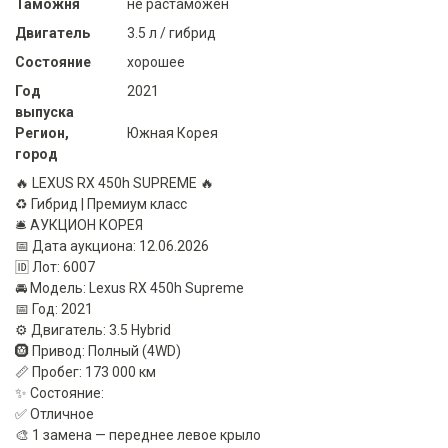
Таможня
не растаможен
Двигатель
3.5 л / гибрид
Состояние
хорошее
Год
2021
выпуска
Регион,
Южная Корея
город
🔥 LEXUS RX 450h SUPREME 🔥
♻️ Гибрид | Премиум класс
🛎 АУКЦИОН КОРЕЯ
📅 Дата аукциона: 12.06.2026
🆔 Лот: 6007
🚘 Модель: Lexus RX 450h Supreme
📅 Год: 2021
⚙️ Двигатель: 3.5 Hybrid
🛞 Привод: Полный (4WD)
📏 Пробег: 173 000 км
✨ Состояние:
✅ Отличное
🎨 1 замена — переднее левое крыло