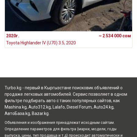
2020г.
~ 2 534 000 сом
Toyota Highlander IV (U70) 3.5, 2020
Turbo.kg - первый в Кыргызстане поисковик объявлений о
продаже легковых автомобилей. Сервис позволяет в одном
фильтре подбирать авто с таких популярных сайтов, как
Mashina.kg
,
Auto312.kg
,
Lalafo
,
Diesel Forum
,
Auto24.kg
,
АвтоБаза.kg
,
Bazar.kg
.
Объявления и изображения принадлежат исходным сайтам.
Определение параметров для фильтра (марки, модели, годы
выпуска, цены, тип продавца и т.д) происходит автоматически и