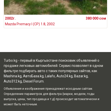
2002г.
380 000 сом
Mazda Premacy I (CP) 1.8, 2002
Turbo.kg - первый в Кыргызстане поисковик объявлений о
продаже легковых автомобилей. Сервис позволяет в одном
фильтре подбирать авто с таких популярных сайтов, как
Mashina.kg
,
АвтоБаза.kg
,
Lalafo
,
Auto24.kg
,
Bazar.kg
,
Auto312.kg
,
Diesel Forum
.
Объявления и изображения принадлежат исходным сайтам.
Определение параметров для фильтра (марки, модели, годы
выпуска, цены, тип продавца и т.д) происходит автоматически и
может быть неточным.