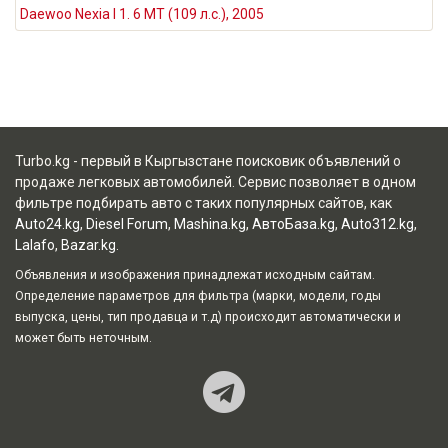
Daewoo Nexia I 1. 6 MT (109 л.с.), 2005
Turbo.kg - первый в Кыргызстане поисковик объявлений о
продаже легковых автомобилей. Сервис позволяет в одном
фильтре подбирать авто с таких популярных сайтов, как
Auto24.kg
,
Diesel Forum
,
Mashina.kg
,
АвтоБаза.kg
,
Auto312.kg
,
Lalafo
,
Bazar.kg
.
Объявления и изображения принадлежат исходным сайтам.
Определение параметров для фильтра (марки, модели, годы
выпуска, цены, тип продавца и т.д) происходит автоматически и
может быть неточным.
Наш Teleg