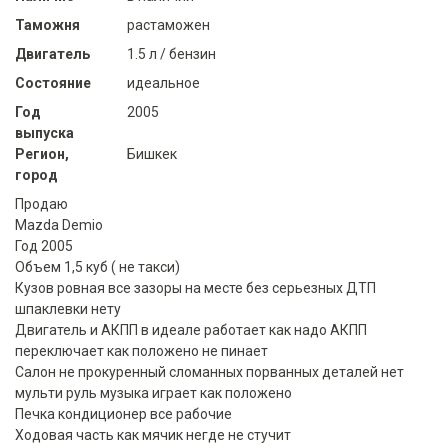
Таможня
растаможен
Двигатель
1.5 л / бензин
Состояние
идеальное
Год
2005
выпуска
Регион,
Бишкек
город
Продаю
Mazda Demio
Год 2005
Объем 1,5 куб ( не такси)
Кузов ровная все зазоры на месте без серьезных ДТП
шпаклевки нету
Двигатель и АКПП в идеале работает как надо АКПП
переключает как положено не пинает
Салон не прокуренный сломанных порванных деталей нет
мульти руль музыка играет как положено
Печка кондиционер все рабочие
Ходовая часть как мячик негде не стучит