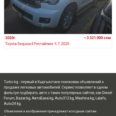
2020г.
~ 3 321 000 сом
Toyota Sequoia II Рестайлинг 5.7, 2020
Turbo.kg - первый в Кыргызстане поисковик объявлений о
продаже легковых автомобилей. Сервис позволяет в одном
фильтре подбирать авто с таких популярных сайтов, как
Diesel
Forum
,
Bazar.kg
,
АвтоБаза.kg
,
Auto312.kg
,
Mashina.kg
,
Lalafo
,
Auto24.kg
.
Объявления и изображения принадлежат исходным сайтам.