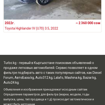
2022г.
~ 2 360 000 сом
Toyota Highlander IV (U70) 3.5, 2022
Turbo.kg - первый в Кыргызстане поисковик объявлений о
продаже легковых автомобилей. Сервис позволяет в одном
фильтре подбирать авто с таких популярных сайтов, как
Diesel
Forum
,
АвтоБаза.kg
,
Auto312.kg
,
Lalafo
,
Mashina.kg
,
Bazar.kg
,
Auto24.kg
.
Объявления и изображения принадлежат исходным сайтам.
Определение параметров для фильтра (марки, модели, годы
выпуска, цены, тип продавца и т.д) происходит автоматически и
может быть неточным.