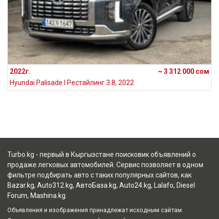
2022г.
~ 3 312 000 сом
Hyundai Palisade I Рестайлинг 3.8, 2022
Turbo.kg - первый в Кыргызстане поисковик объявлений о
продаже легковых автомобилей. Сервис позволяет в одном
фильтре подбирать авто с таких популярных сайтов, как
Bazar.kg
,
Auto312.kg
,
АвтоБаза.kg
,
Auto24.kg
,
Lalafo
,
Diesel
Forum
,
Mashina.kg
.
Объявления и изображения принадлежат исходным сайтам.