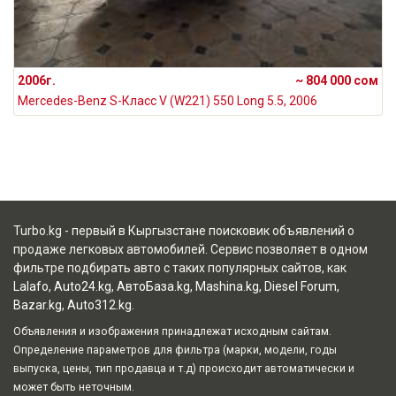
2006г.
~ 804 000 сом
Mercedes-Benz S-Класс V (W221) 550 Long 5.5, 2006
Turbo.kg - первый в Кыргызстане поисковик объявлений о
продаже легковых автомобилей. Сервис позволяет в одном
фильтре подбирать авто с таких популярных сайтов, как
Lalafo
,
Auto24.kg
,
АвтоБаза.kg
,
Mashina.kg
,
Diesel Forum
,
Bazar.kg
,
Auto312.kg
.
Объявления и изображения принадлежат исходным сайтам.
Определение параметров для фильтра (марки, модели, годы
выпуска, цены, тип продавца и т.д) происходит автоматически и
может быть неточным.