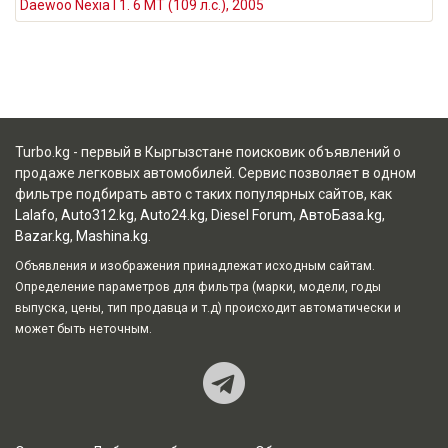
Daewoo Nexia I 1. 6 MT (109 л.с.), 2005
Turbo.kg - первый в Кыргызстане поисковик объявлений о
продаже легковых автомобилей. Сервис позволяет в одном
фильтре подбирать авто с таких популярных сайтов, как
Lalafo
,
Auto312.kg
,
Auto24.kg
,
Diesel Forum
,
АвтоБаза.kg
,
Bazar.kg
,
Mashina.kg
.
Объявления и изображения принадлежат исходным сайтам.
Определение параметров для фильтра (марки, модели, годы
выпуска, цены, тип продавца и т.д) происходит автоматически и
может быть неточным.
Наш Teleg