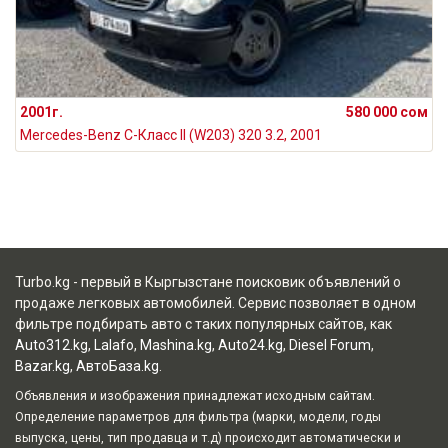
2001г.
580 000 сом
Mercedes-Benz C-Класс II (W203) 320 3.2, 2001
Turbo.kg - первый в Кыргызстане поисковик объявлений о
продаже легковых автомобилей. Сервис позволяет в одном
фильтре подбирать авто с таких популярных сайтов, как
Auto312.kg
,
Lalafo
,
Mashina.kg
,
Auto24.kg
,
Diesel Forum
,
Bazar.kg
,
АвтоБаза.kg
.
Объявления и изображения принадлежат исходным сайтам.
Определение параметров для фильтра (марки, модели, годы
выпуска, цены, тип продавца и т.д) происходит автоматически и