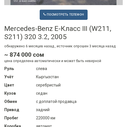
ПОСМОТРЕТЬ ТЕЛЕФОН
Mercedes-Benz E-Класс III (W211,
S211) 320 3.2, 2005
обнаружено
6 месяцев
назад , источник опрошен
3 месяца
назад
~ 874 000 сом
цена определена автоматически и может быть неверной
Руль
слева
Учёт
Кыргызстан
Цвет
серебристый
Кузов
седан
Обмен
с доплатой продавца
Привод
задний
Пробег
220000 км
Коробка
автомат