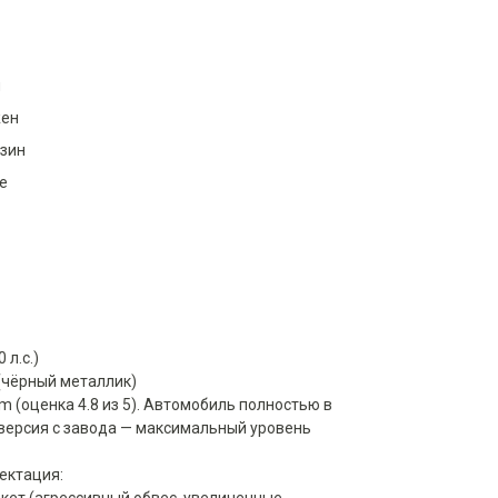
и
ен
нзин
е
 л.с.)
c (чёрный металлик)
m (оценка 4.8 из 5). Автомобиль полностью в
 версия с завода — максимальный уровень
ектация: