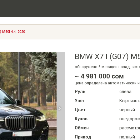
 M50I 4.4, 2020
BMW X7 I (G07) M5
обнаружено
6 месяцев
назад , ис
~ 4 981 000 сом
цена определена автоматически и
Руль
слева
Учёт
Кыргызст
Цвет
черный
Кузов
внедорожн
Обмен
рассмотр
Привод
полный