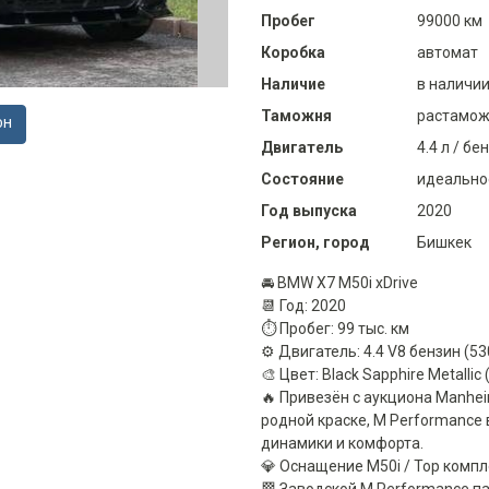
Пробег
99000 км
Коробка
автомат
Наличие
в наличи
Таможня
растамож
ОН
Двигатель
4.4 л / бе
Состояние
идеально
Год выпуска
2020
Регион, город
Бишкек
🚘 BMW X7 M50i xDrive
📆 Год: 2020
⏱ Пробег: 99 тыс. км
⚙️ Двигатель: 4.4 V8 бензин (530
🎨 Цвет: Black Sapphire Metalli
🔥 Привезён с аукциона Manhei
родной краске, M Performance
динамики и комфорта.
💎 Оснащение M50i / Top компл