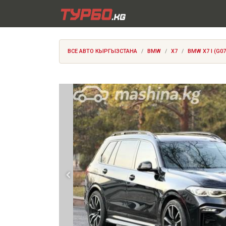
ВСЕ АВТО КЫРГЫЗСТАНА
BMW
X7
BMW X7 I (G07)