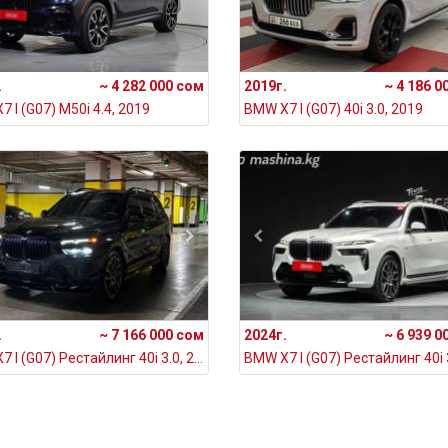
.
~ 4 282 000 сом
2019г.
~ 4 186 0
 I (G07) M50i 4.4, 2019
BMW X7 I (G07) 40i 3.0, 2019
.
~ 7 166 000 сом
2024г.
~ 6 939 0
BMW X7 I (G07) Рестайлинг 40i 3.0, 2023