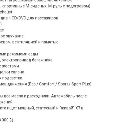
акет (агрессивный обвес, увеличенные
, спортивные M-сиденья, M-руль с подогревом)
Exhaust
едиа + CD/DVD для пассажиров
)
ge
ное звучание
огревом, вентиляцией и памятью
кими режимами езды
й, электропривод багажника
ие жестами
делки салона
я подсветка
ов движения (Eco / Comfort / Sport / Sport Plus)
ы все масла и расходники. Автомобиль после
ожений.
 кто ищет мощный, статусный и “живой” X7 в
8 000 $)