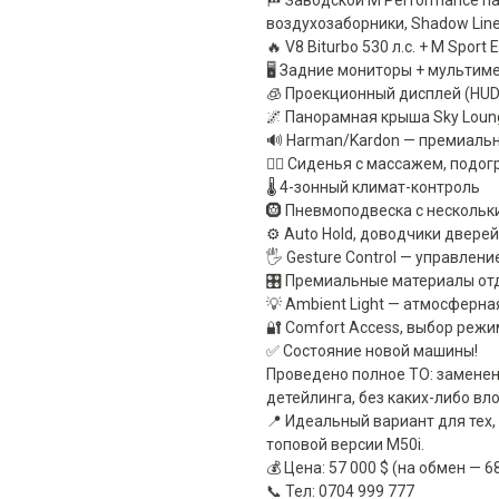
🏁 Заводской M Performance п
воздухозаборники, Shadow Line
🔥 V8 Biturbo 530 л.с. + M Sport 
🖥 Задние мониторы + мультим
🧊 Проекционный дисплей (HUD
🌌 Панорамная крыша Sky Loun
🔊 Harman/Kardon — премиаль
💆‍♂️ Сиденья с массажем, под
🌡 4-зонный климат-контроль
🛞 Пневмоподвеска с несколь
⚙️ Auto Hold, доводчики двере
🖐️ Gesture Control — управлен
🎛 Премиальные материалы от
💡 Ambient Light — атмосферна
🔐 Comfort Access, выбор режим
✅ Состояние новой машины!
Проведено полное ТО: заменен
детейлинга, без каких-либо вл
📍 Идеальный вариант для тех,
топовой версии M50i.
💰 Цена: 57 000 $ (на обмен — 6
📞 Тел: 0704 999 777