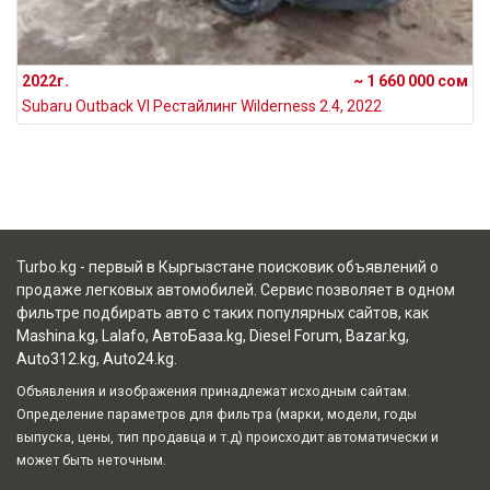
2022г.
~ 1 660 000 сом
Subaru Outback VI Рестайлинг Wilderness 2.4, 2022
Turbo.kg - первый в Кыргызстане поисковик объявлений о
продаже легковых автомобилей. Сервис позволяет в одном
фильтре подбирать авто с таких популярных сайтов, как
Mashina.kg
,
Lalafo
,
АвтоБаза.kg
,
Diesel Forum
,
Bazar.kg
,
Auto312.kg
,
Auto24.kg
.
Объявления и изображения принадлежат исходным сайтам.
Определение параметров для фильтра (марки, модели, годы
выпуска, цены, тип продавца и т.д) происходит автоматически и
может быть неточным.