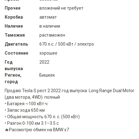
Прочее
вложений не требует
Коробка
автомат
Наличие
в наличии
Таможня
растаможен
Двигатель
670 л.с. / 500 кВт / электро
Состояние
хорошее
Год
2022
выпуска
Регион,
Бишкек
город
Продаю Tesla S рест 2 2022 год выпуска. Long Range Dual Motor
(два мотора, 4WD): полный
• Батарея ~100 кВт·ч
• Запас хода 650 км
• Общая мощность 670 л. с. (500 кВт)
• Разгон 0-100 км 3.1–3.5 с
🔥Рассмотрю обмен на BMW х7