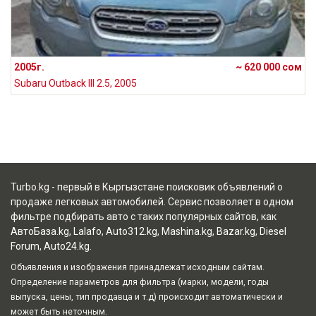
2005г.
~ 620 000 сом
Subaru Outback III 2.5, 2005
Turbo.kg - первый в Кыргызстане поисковик объявлений о
продаже легковых автомобилей. Сервис позволяет в одном
фильтре подбирать авто с таких популярных сайтов, как
АвтоБаза.kg
,
Lalafo
,
Auto312.kg
,
Mashina.kg
,
Bazar.kg
,
Diesel
Forum
,
Auto24.kg
.
Объявления и изображения принадлежат исходным сайтам.
Определение параметров для фильтра (марки, модели, годы
выпуска, цены, тип продавца и т.д) происходит автоматически и
может быть неточным.