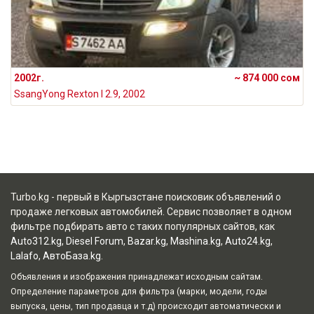
2002г.
~ 874 000 сом
SsangYong Rexton I 2.9, 2002
Turbo.kg - первый в Кыргызстане поисковик объявлений о
продаже легковых автомобилей. Сервис позволяет в одном
фильтре подбирать авто с таких популярных сайтов, как
Auto312.kg
,
Diesel Forum
,
Bazar.kg
,
Mashina.kg
,
Auto24.kg
,
Lalafo
,
АвтоБаза.kg
.
Объявления и изображения принадлежат исходным сайтам.
Определение параметров для фильтра (марки, модели, годы
выпуска, цены, тип продавца и т.д) происходит автоматически и