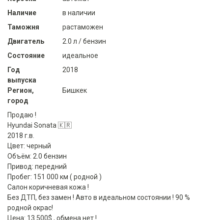
Наличие
в наличии
Таможня
растаможен
Двигатель
2.0 л / бензин
Состояние
идеальное
Год
2018
выпуска
Регион,
Бишкек
город
Продаю !
Hyundai Sonata 🇰🇷
2018 г.в.
Цвет: черный
Объём: 2.0 бензин
Привод: передний
Пробег: 151 000 км ( родной )
Салон коричневая кожа !
Без ДТП, без замен ! Авто в идеальном состоянии ! 90 %
родной окрас!
Цена: 13 500$ , обмена нет !