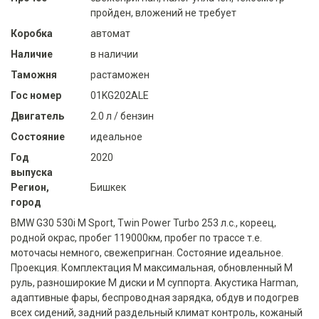
пройден, вложений не требует
Коробка
автомат
Наличие
в наличии
Таможня
растаможен
Гос номер
01KG202ALE
Двигатель
2.0 л / бензин
Состояние
идеальное
Год
2020
выпуска
Регион,
Бишкек
город
BMW G30 530i M Sport, Twin Power Turbo 253 л.с., кореец,
родной окрас, пробег 119000км, пробег по трассе т.е.
моточасы немного, свежепригнан. Состояние идеальное.
Проекция. Комплектация М максимальная, обновленный М
руль, разноширокие М диски и М суппорта. Акустика Harman,
адаптивные фары, беспроводная зарядка, обдув и подогрев
всех сидений, задний раздельный климат контроль, кожаный