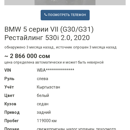
ПОСМОТРЕТЬ ТЕЛЕФОН
BMW 5 серии VII (G30/G31)
Рестайлинг 530i 2.0, 2020
обнаружено
3 месяца
назад , источник опрошен
3 месяца
назад
~ 2 866 000 сом
цена определена автоматически и может быть неверной
VIN
WBA**************
Руль
слева
Учёт
Кыргызстан
Цвет
белый
Кузов
седан
Привод
задний
Пробег
119000 км
Прочее
свежепригнан, налог уплачен, техосмотр