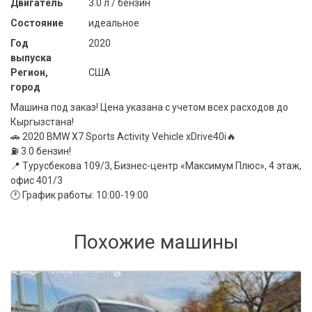
Двигатель
3.0 л / бензин
Состояние
идеальное
Год
2020
выпуска
Регион,
США
город
Машина под заказ! Цена указана с учетом всех расходов до
Кыргызстана!
🚗 2020 BMW X7 Sports Activity Vehicle xDrive40i🔥
⛽️ 3.0 бензин!
📍 Турусбекова 109/3, Бизнес-центр «Максимум Плюс», 4 этаж,
офис 401/3
🕐 График работы: 10:00-19:00
Похожие машины