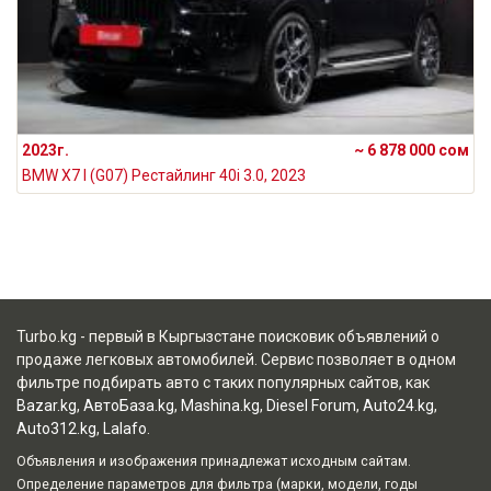
2023г.
~ 6 878 000 сом
BMW X7 I (G07) Рестайлинг 40i 3.0, 2023
Turbo.kg - первый в Кыргызстане поисковик объявлений о
продаже легковых автомобилей. Сервис позволяет в одном
фильтре подбирать авто с таких популярных сайтов, как
Bazar.kg
,
АвтоБаза.kg
,
Mashina.kg
,
Diesel Forum
,
Auto24.kg
,
Auto312.kg
,
Lalafo
.
Объявления и изображения принадлежат исходным сайтам.
Определение параметров для фильтра (марки, модели, годы