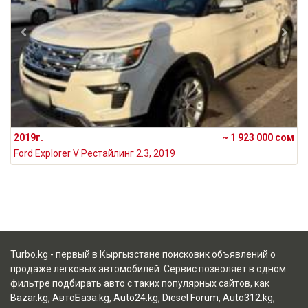
2019г.
~ 1 923 000 сом
Ford Explorer V Рестайлинг 2.3, 2019
Turbo.kg - первый в Кыргызстане поисковик объявлений о
продаже легковых автомобилей. Сервис позволяет в одном
фильтре подбирать авто с таких популярных сайтов, как
Bazar.kg
,
АвтоБаза.kg
,
Auto24.kg
,
Diesel Forum
,
Auto312.kg
,