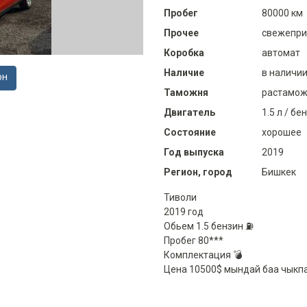
Пробег
80000 км
Прочее
свежепри
Коробка
автомат
Наличие
в наличи
ОН
Таможня
растамож
Двигатель
1.5 л / бе
Состояние
хорошее
Год выпуска
2019
Регион, город
Бишкек
Тиволи
2019 год
Обьем 1.5 бензин ⛽️
Пробег 80***
Комплектация 💣
Цена 10500$ мындай баа чыкпа