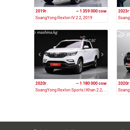
2019г.
~ 1 359 000 сом
2023г
SsangYong Rexton IV 2.2, 2019
SsangY
2020г.
~ 1 180 000 сом
2020г
SsangYong Rexton Sports I Khan 2.2, 2020