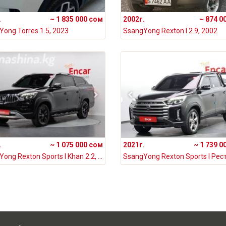
.
~ 1 835 000 сом
2002г.
~ 874 0
ong Torres 1.5, 2023
SsangYong Rexton I 2.9, 2002
.
~ 1 075 000 сом
2021г.
~ 1 739 0
SsangYong Rexton Sports I Khan 2.2, 2020