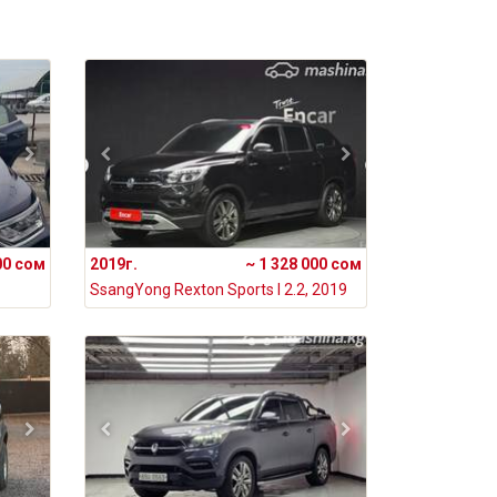
00 сом
2019г.
~ 1 328 000 сом
SsangYong Rexton Sports I 2.2, 2019