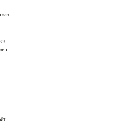
гнан
и
ен
нзин
йт.