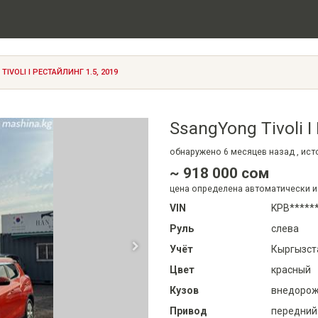
IVOLI I РЕСТАЙЛИНГ 1.5, 2019
SsangYong Tivoli I
обнаружено
6 месяцев
назад , ис
~ 918 000 сом
цена определена автоматически и
VIN
KPB******
Руль
слева
Учёт
Кыргызст
Цвет
красный
Кузов
внедорожн
Привод
передний