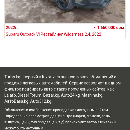
2022г.
~ 1 660 000 сом
Subaru Outback VI Рестайлинг Wilderness 2.4, 2022
Turbo.kg - первый в Кыргызстане поисковик объявлений о
продаже легковых автомобилей. Сервис позволяет в одном
фильтре подбирать авто с таких популярных сайтов, как
Lalafo
,
Diesel Forum
,
Bazar.kg
,
Auto24.kg
,
Mashina.kg
,
АвтоБаза.kg
,
Auto312.kg
.
Объявления и изображения принадлежат исходным сайтам.
Определение параметров для фильтра (марки, модели, годы
выпуска, цены, тип продавца и т.д) происходит автоматически и
может быть неточным.