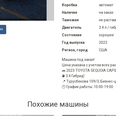
Коробка
автомат
Наличие
на заказ
Таможня
не раста
Двигатель
3.4 л / ги
ОН
Состояние
хорошее
Год выпуска
2023
Регион, город
США
Машина под заказ!
Цена указана с учетом всех ра
🚗 2023 TOYOTA SEQUOIA CAP
⛽️ 3.4 Гибрид!
📍 Турусбекова 109/3, Бизнес-
🕐 График работы: 10:00-19:00
Похожие машины