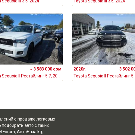
 Sequoia III 3.5, 2024
Toyota Sequoia III 3.5, 2024
.
~ 3 583 000 сом
2020г.
3 502 0
Toyota Sequoia II Рестайлинг 5.7, 2020
явлений о продаже легковых
 подбирать авто с таких
el Forum
,
АвтоБаза.kg
,