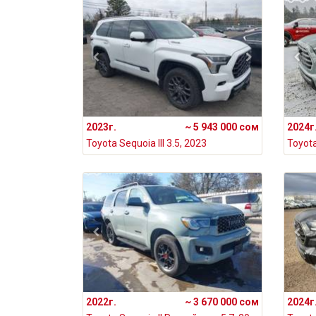
2023г.
~ 5 943 000 сом
2024г
Toyota Sequoia III 3.5, 2023
Toyota
2022г.
~ 3 670 000 сом
2024г