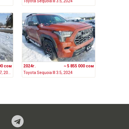
Toyota Sequoia III 3.5, 2024
00 сом
2024г.
~ 5 855 000 сом
Toyota Sequoia II Рестайлинг 5.7, 2020
Toyota Sequoia III 3.5, 2024
Наш Telegram-кан