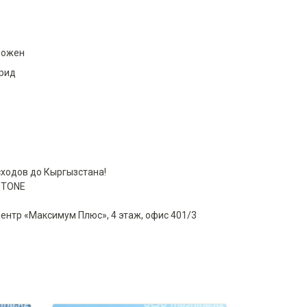
можен
брид
сходов до Кыргызстана!
STONE
центр «Максимум Плюс», 4 этаж, офис 401/3