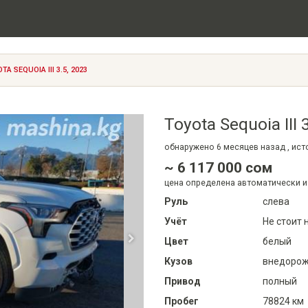
TA SEQUOIA III 3.5, 2023
Toyota Sequoia III 
обнаружено
6 месяцев
назад , ис
~ 6 117 000 сом
цена определена автоматически и
Руль
слева
Учёт
Не стоит 
Цвет
белый
Кузов
внедорожн
Привод
полный
Пробег
78824 км