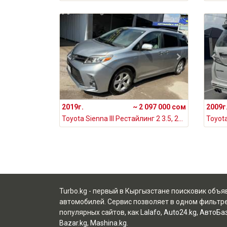
2019г.
~ 2 097 000 сом
2009г
Toyota Sienna III Рестайлинг 2 3.5, 2019
Toyota
Turbo.kg - первый в Кыргызстане поисковик объ
автомобилей. Сервис позволяет в одном фильтре
популярных сайтов, как
Lalafo
,
Auto24.kg
,
АвтоБаз
Bazar.kg
,
Mashina.kg
.