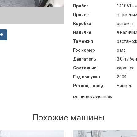
Пробег
141051 к
Прочее
вложений
Коробка
автомат
Наличие
в наличи
ОН
Таможня
растамож
Гос номер
о мэ.
Двигатель
3.0 л / бе
Состояние
хорошее
Год выпуска
2004
Регион, город
Бишкек
машина ухоженная
Похожие машины