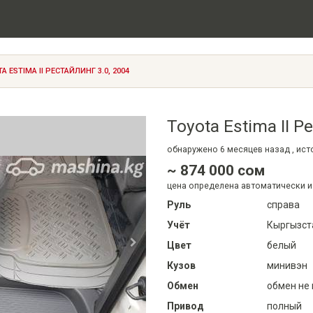
A ESTIMA II РЕСТАЙЛИНГ 3.0, 2004
Toyota Estima II Р
обнаружено
6 месяцев
назад , ис
~ 874 000 сом
цена определена автоматически и
Руль
справа
Учёт
Кыргызст
Цвет
белый
Кузов
минивэн
Обмен
обмен не
Привод
полный