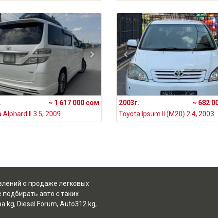
.
~ 1 617 000 сом
2003г.
~ 682 0
 Alphard II 3.5, 2009
Toyota Ipsum II (M20) 2.4, 2003
явлений о продаже легковых
 подбирать авто с таких
а.kg
,
Diesel Forum
,
Auto312.kg
,