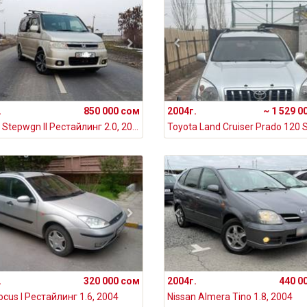
.
850 000 сом
2004г.
~ 1 529 0
Honda Stepwgn II Рестайлинг 2.0, 2004
.
320 000 сом
2004г.
440 0
ocus I Рестайлинг 1.6, 2004
Nissan Almera Tino 1.8, 2004