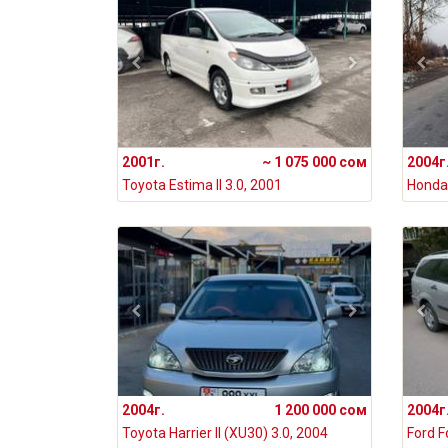
2001г.
~ 1 075 000 сом
2004г
Toyota Estima II 3.0, 2001
2004г.
1 200 000 сом
2004г
Toyota Harrier II (XU30) 3.0, 2004
Ford F