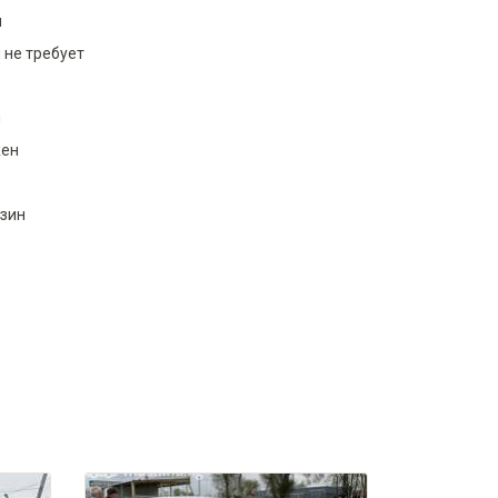
м
 не требует
и
ен
нзин