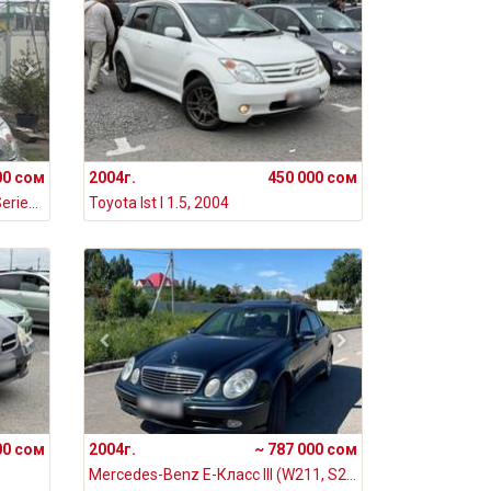
00 сом
2004г.
450 000 сом
Toyota Land Cruiser Prado 120 Series 3.0, 2004
Toyota Ist I 1.5, 2004
00 сом
2004г.
~ 787 000 сом
Mercedes-Benz E-Класс III (W211, S211) 320 3.2, 2004