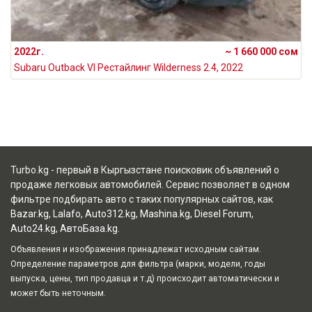
2022г.
~ 1 660 000 сом
Subaru Outback VI Рестайлинг Wilderness 2.4, 2022
Turbo.kg - первый в Кыргызстане поисковик объявлений о
продаже легковых автомобилей. Сервис позволяет в одном
фильтре подбирать авто с таких популярных сайтов, как
Bazar.kg
,
Lalafo
,
Auto312.kg
,
Mashina.kg
,
Diesel Forum
,
Auto24.kg
,
АвтоБаза.kg
.
Объявления и изображения принадлежат исходным сайтам.
Определение параметров для фильтра (марки, модели, годы
выпуска, цены, тип продавца и т.д) происходит автоматически и
может быть неточным.