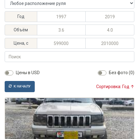
Расположение руля
Максимальный год выпуска
Минимальный год выпуска
Год
Максимальный объём, л
Минимальный объём, л
Объём
Максимальная цена, KGS
Минимальная цена, KGS
Цена, с
Поиск
Цены в USD
Без фото (0)
Сортировка: Год ↑
К НАЧАЛУ