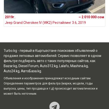
2019г.
~ 2 010 000 сом
Jeep Grand Cherokee IV (WK2) Рестайлинг 3.6, 2019
Turbo.kg - первый в Кыргызстане поисковик объявлений о
продаже легковых автомобилей. Сервис позволяет в одном
фильтре подбирать авто с таких популярных сайтов, как
Bazar.kg
,
Diesel Forum
,
Auto312.kg
,
Lalafo
,
Mashina.kg
,
Auto24.kg
,
АвтоБаза.kg
.
Объявления и изображения принадлежат исходным сайтам.
Определение параметров для фильтра (марки, модели, годы
выпуска, цены, тип продавца и т.д) происходит автоматически и
может быть неточным.
Наш Teleg