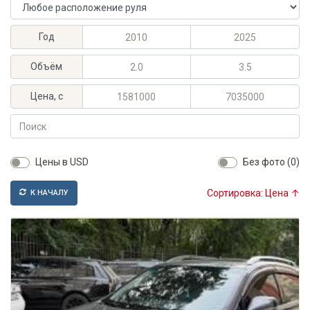
Расположение руля
Максимальный год выпуска
Минимальный год выпуска
Год
Максимальный объём, л
Минимальный объём, л
Объём
Максимальная цена, KGS
Минимальная цена, KGS
Цена, с
Поиск
Цены в USD
Без фото (0)
Сортировка: Цена ↑
К НАЧАЛУ