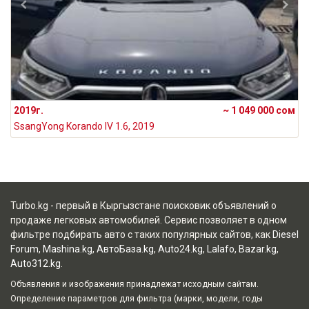
2019г.
~ 1 049 000 сом
SsangYong Korando IV 1.6, 2019
Turbo.kg - первый в Кыргызстане поисковик объявлений о
продаже легковых автомобилей. Сервис позволяет в одном
фильтре подбирать авто с таких популярных сайтов, как
Diesel
Forum
,
Mashina.kg
,
АвтоБаза.kg
,
Auto24.kg
,
Lalafo
,
Bazar.kg
,
Auto312.kg
.
Объявления и изображения принадлежат исходным сайтам.
Определение параметров для фильтра (марки, модели, годы