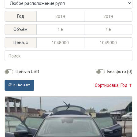
Расположение руля
Максимальный год выпуска
Минимальный год выпуска
Год
Максимальный объём, л
Минимальный объём, л
Объём
Максимальная цена, KGS
Минимальная цена, KGS
Цена, с
Поиск
Цены в USD
Без фото (0)
Сортировка: Год ↑
К НАЧАЛУ