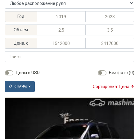
Расположение руля
Максимальный год выпуска
Минимальный год выпуска
Год
Максимальный объём, л
Минимальный объём, л
Объём
Максимальная цена, KGS
Минимальная цена, KGS
Цена, с
Поиск
Цены в USD
Без фото (0)
Сортировка: Цена ↑
К НАЧАЛУ