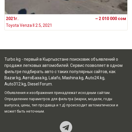
2021г.
~ 2 010 000 сом
Toyota Venza II 2.5, 2021
Turbo.kg - первый в Кыргызстане поисковик объявлений о
продаже легковых автомобилей. Сервис позволяет в одном
фильтре подбирать авто с таких популярных сайтов, как
Bazar.kg
,
АвтоБаза.kg
,
Lalafo
,
Mashina.kg
,
Auto24.kg
,
Auto312.kg
,
Diesel Forum
.
Объявления и изображения принадлежат исходным сайтам.
Определение параметров для фильтра (марки, модели, годы
выпуска, цены, тип продавца и т.д) происходит автоматически и
может быть неточным.
Наш Teleg