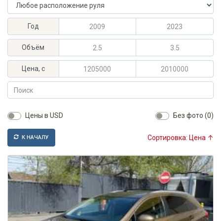
Расположение руля
Максимальный год выпуска
Минимальный год выпуска
Год
Максимальный объём, л
Минимальный объём, л
Объём
Максимальная цена, KGS
Минимальная цена, KGS
Цена, с
Поиск
Цены в USD
Без фото (0)
Сортировка: Цена ↑
К НАЧАЛУ