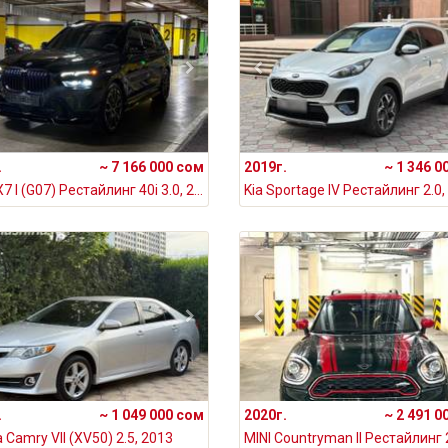
.
~ 7 166 000 сом
2019г.
~ 1 346 0
BMW X7 I (G07) Рестайлинг 40i 3.0, 2023
Kia Sportage IV Рестайлинг 2.0,
.
~ 1 049 000 сом
2020г.
~ 2 491 0
 Camry VII (XV50) 2.5, 2013