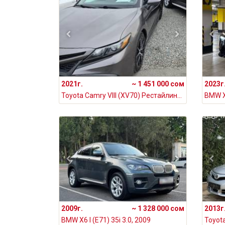
2021г.
~ 1 451 000 сом
2023г
Toyota Camry VIII (XV70) Рестайлинг 2.5, 2021
2009г.
~ 1 328 000 сом
2013г
BMW X6 I (E71) 35i 3.0, 2009
Toyota