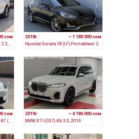
00 сом
2018г.
~ 1 180 000 сом
Kia Sorento III Prime Рестайлинг 2.2, 2018
Hyundai Sonata VII (LF) Рестайлинг 2.0, 2018
00 сом
2019г.
~ 4 186 000 сом
Tesla Model Y I Standard Electro AT (150 кВт), 2023
BMW X7 I (G07) 40i 3.0, 2019