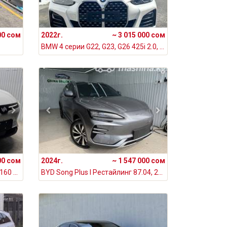
00 сом
2022г.
~ 3 015 000 сом
BMW 4 серии G22, G23, G26 425i 2.0, 2022
00 сом
2024г.
~ 1 547 000 сом
Weltmeister W6 520 Electro AT (160 кВт), 2021
BYD Song Plus I Рестайлинг 87.04, 2024