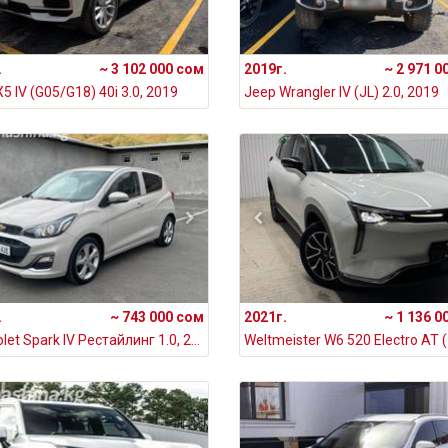
.
~ 3 102 000 сом
2019г.
~ 2 971 0
 IV (G05/G18) 40i 3.0, 2019
Jeep Wrangler IV (JL) 2.0, 2019
.
~ 743 000 сом
2021г.
~ 1 136 0
Chevrolet Spark IV Рестайлинг 1.0, 2021