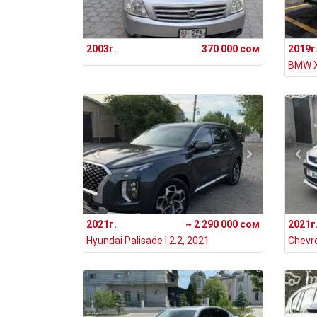
2003г.
370 000 сом
2019г
BMW X5
2021г.
~ 2 290 000 сом
2021г
Hyundai Palisade I 2.2, 2021