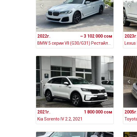
2022г.
~ 3 102 000 сом
2023г
BMW 5 серии VII (G30/G31) Рестайлинг 530i xDrive 2.0, 2022
Lexus 
2021г.
1 800 000 сом
2005г
Kia Sorento IV 2.2, 2021
Toyota