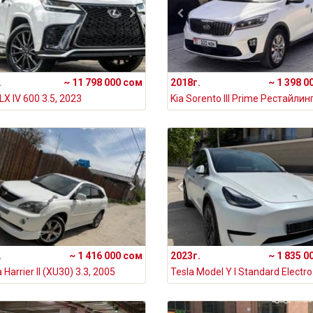
.
~ 11 798 000 сом
2018г.
~ 1 398 0
LX IV 600 3.5, 2023
.
~ 1 416 000 сом
2023г.
~ 1 835 0
 Harrier II (XU30) 3.3, 2005