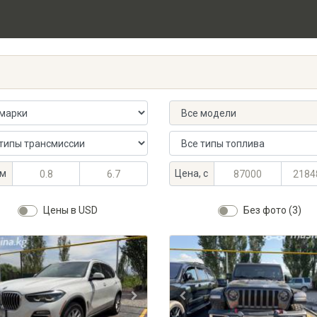
 автомобиля
Модель автомобиля
ансмиссии
Тип топлива
альный объём, л
альный объём, л
Максимальная цена, KGS
Минимальная цена, KGS
м
Цена, с
Цены в USD
Без фото (3)