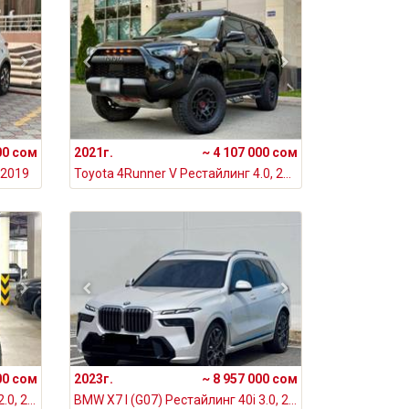
00 сом
2021г.
~ 4 107 000 сом
 2019
Toyota 4Runner V Рестайлинг 4.0, 2021
00 сом
2023г.
~ 8 957 000 сом
MINI Countryman II Рестайлинг 2.0, 2020
BMW X7 I (G07) Рестайлинг 40i 3.0, 2023