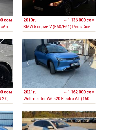
00 сом
2010г.
~ 1 136 000 сом
BMW 5 серии VII (G30/G31) Рестайлинг 530i 2.0, 2020
BMW 5 серии V (E60/E61) Рестайлинг 528i 3.0, 2010
00 сом
2021г.
~ 1 162 000 сом
BMW 5 серии VII (G30/G31) 520d 2.0, 2017
Weltmeister W6 520 Electro AT (160 кВт), 2021