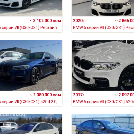
.
~ 3 102 000 сом
2020г.
~ 2 866 0
BMW 5 серии VII (G30/G31) Рестайлинг 530i xDrive 2.0, 2022
.
~ 2 080 000 сом
2017г.
~ 2 097 0
BMW 5 серии VII (G30/G31) 520d 2.0, 2019