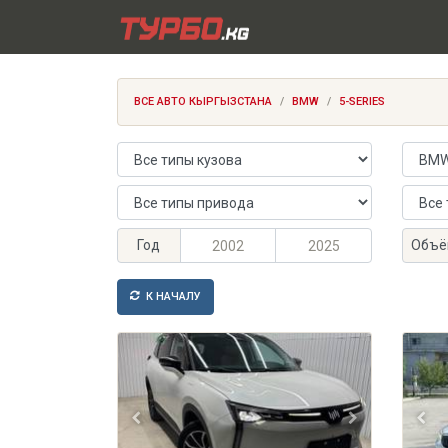
ВСЕ АВТО КЫРГЫЗСТАНА
BMW
5-SERIES
Тип кузова
Марка
Тип привода
Тип тр
Максимальный год выпуска
Минимальный год выпуска
Максим
Миним
Год
Объё
К НАЧАЛУ