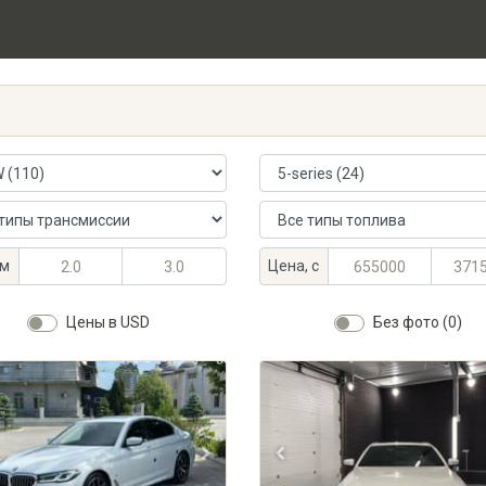
 автомобиля
Модель автомобиля
ансмиссии
Тип топлива
альный объём, л
альный объём, л
Максимальная цена, KGS
Минимальная цена, KGS
м
Цена, с
Цены в USD
Без фото (0)