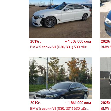
2019г.
~ 1 503 000 сом
2020г
BMW 5 серии VII (G30/G31) 530i xDrive 2.0, 2019
2019г.
~ 1 861 000 сом
2025г
BMW 5 серии VII (G30/G31) 530i xDrive 2.0, 2019