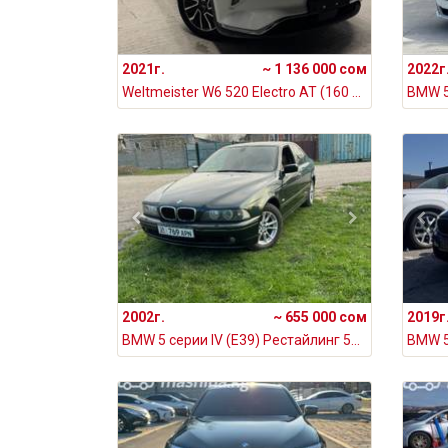
2021г.
~ 1 136 000 сом
2022г
Weltmeister W6 520 Electro AT (160 кВт), 2021
2002г.
~ 655 000 сом
2019г
BMW 5 серии IV (E39) Рестайлинг 525i 2.5, 2002