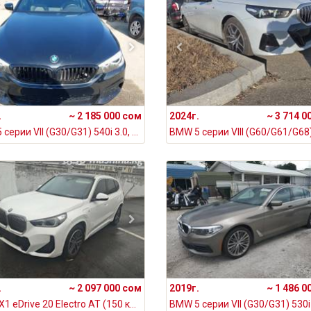
.
~ 2 185 000 сом
2024г.
~ 3 714 0
BMW 5 серии VII (G30/G31) 540i 3.0, 2020
.
~ 2 097 000 сом
2019г.
~ 1 486 0
BMW iX1 eDrive 20 Electro AT (150 кВт), 2025