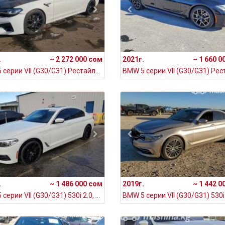
.
~ 2 272 000 сом
2021г.
~ 1 660 0
BMW 5 серии VII (G30/G31) Рестайлинг 540i xDrive 3.0, 2020
.
~ 1 486 000 сом
2019г.
~ 1 442 0
BMW 5 серии VII (G30/G31) 530i 2.0, 2020