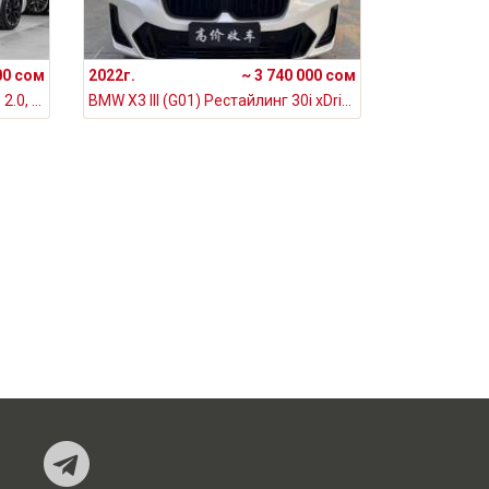
00 сом
2022г.
~ 3 740 000 сом
BMW X3 IV (G45/G48) 30L xDrive 2.0, 2025
BMW X3 III (G01) Рестайлинг 30i xDrive 2.0, 2022
Наш Telegram-кан