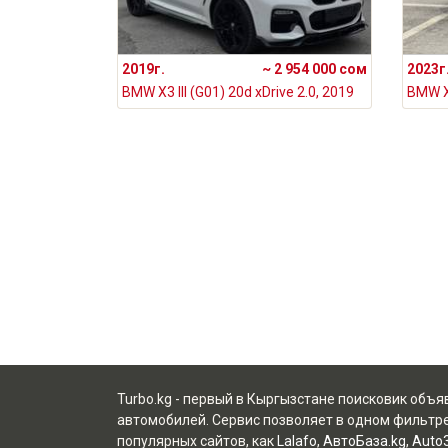
2019г.
~ 2 954 000 сом
2023г
BMW X3 III (G01) 20d xDrive 2.0, 2019
Turbo.kg - первый в Кыргызстане поисковик объ
автомобилей. Сервис позволяет в одном фильтре
популярных сайтов, как
Lalafo
,
АвтоБаза.kg
,
Auto