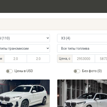
 автомобиля
Модель автомобиля
ансмиссии
Тип топлива
альный объём, л
альный объём, л
Максимальная цена, KGS
Минимальная цена, KGS
м
Цена, с
Цены в USD
Без фото (0)