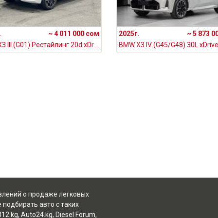
.
~ 4 011 000 сом
2025г.
~ 5 873 0
BMW X3 III (G01) Рестайлинг 20d xDrive 2.0, 2023
явлений о продаже легковых
 подбирать авто с таких
312.kg
,
Auto24.kg
,
Diesel Forum
,