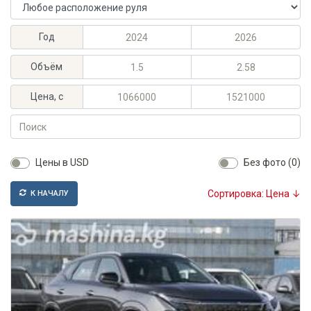
Расположение руля
Максимальный год выпуска
Минимальный год выпуска
Год
Максимальный объём, л
Минимальный объём, л
Объём
Максимальная цена, KGS
Минимальная цена, KGS
Цена, с
Поиск
Цены в USD
Без фото (0)
Сортировка: Цена ↓
К НАЧАЛУ