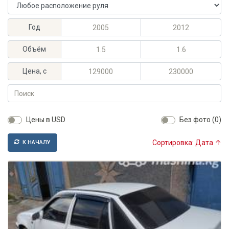
Расположение руля
Максимальный год выпуска
Минимальный год выпуска
Год
Максимальный объём, л
Минимальный объём, л
Объём
Максимальная цена, KGS
Минимальная цена, KGS
Цена, с
Поиск
Цены в USD
Без фото (0)
Сортировка: Дата ↑
К НАЧАЛУ