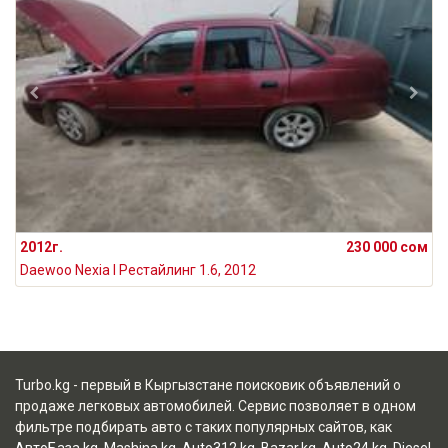
2012г.
230 000 сом
Daewoo Nexia I Рестайлинг 1.6, 2012
Turbo.kg - первый в Кыргызстане поисковик объявлений о
продаже легковых автомобилей. Сервис позволяет в одном
фильтре подбирать авто с таких популярных сайтов, как
АвтоБаза.kg
,
Mashina.kg
,
Auto312.kg
,
Bazar.kg
,
Auto24.kg
,
Diesel