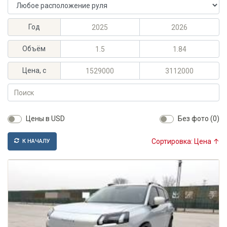
Расположение руля
Максимальный год выпуска
Минимальный год выпуска
Год
Максимальный объём, л
Минимальный объём, л
Объём
Максимальная цена, KGS
Минимальная цена, KGS
Цена, с
Поиск
Цены в USD
Без фото (0)
Сортировка: Цена ↑
К НАЧАЛУ