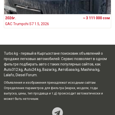
2026г.
~ 3 111 000 сом
GAC Trumpchi S7 1.5, 2026
Turbo.kg - первый в Кыргызстане поисковик объявлений о
продаже легковых автомобилей. Сервис позволяет в одном
фильтре подбирать авто с таких популярных сайтов, как
Auto312.kg
,
Auto24.kg
,
Bazar.kg
,
АвтоБаза.kg
,
Mashina.kg
,
Lalafo
,
Diesel Forum
.
Объявления и изображения принадлежат исходным сайтам.
Определение параметров для фильтра (марки, модели, годы
выпуска, цены, тип продавца и т.д) происходит автоматически и
может быть неточным.
Наш Teleg