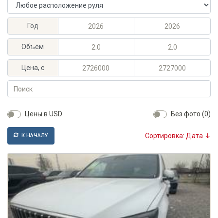
Расположение руля
Максимальный год выпуска
Минимальный год выпуска
Год
Максимальный объём, л
Минимальный объём, л
Объём
Максимальная цена, KGS
Минимальная цена, KGS
Цена, с
Поиск
Цены в USD
Без фото (0)
Сортировка: Дата ↓
К НАЧАЛУ