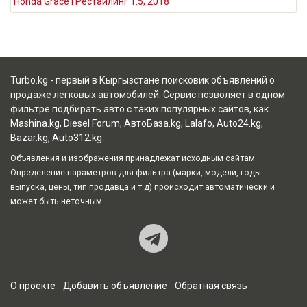
Honda Grace I Рестайлинг 1.5, 2018
Turbo.kg - первый в Кыргызстане поисковик объявлений о
продаже легковых автомобилей. Сервис позволяет в одном
фильтре подбирать авто с таких популярных сайтов, как
Mashina.kg
,
Diesel Forum
,
АвтоБаза.kg
,
Lalafo
,
Auto24.kg
,
Bazar.kg
,
Auto312.kg
.
Объявления и изображения принадлежат исходным сайтам.
Определение параметров для фильтра (марки, модели, годы
выпуска, цены, тип продавца и т.д) происходит автоматически и
может быть неточным.
Наш Teleg
О проекте
Добавить объявление
Обратная связь