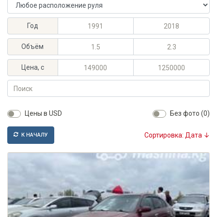
Расположение руля
Максимальный год выпуска
Минимальный год выпуска
Год
Максимальный объём, л
Минимальный объём, л
Объём
Максимальная цена, KGS
Минимальная цена, KGS
Цена, с
Поиск
Цены в USD
Без фото (0)
Сортировка: Дата ↓
К НАЧАЛУ