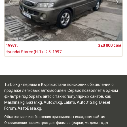
1997г.
320 000 сом
Hyundai Starex (H-1) I 2.5, 1997
Turbo.kg - первый в Кыргызстане поисковик объявлений о
продаже легковых автомобилей. Сервис позволяет в одном
фильтре подбирать авто с таких популярных сайтов, как
Mashina.kg
,
Bazar.kg
,
Auto24.kg
,
Lalafo
,
Auto312.kg
,
Diesel
Forum
,
АвтоБаза.kg
.
Объявления и изображения принадлежат исходным сайтам.
Определение параметров для фильтра (марки, модели, годы