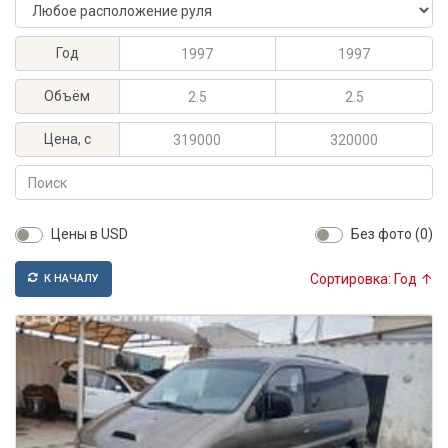
Расположение руля
Максимальный год выпуска
Минимальный год выпуска
Год
Максимальный объём, л
Минимальный объём, л
Объём
Максимальная цена, KGS
Минимальная цена, KGS
Цена, с
Поиск
Цены в USD
Без фото (0)
Сортировка: Год ↑
К НАЧАЛУ