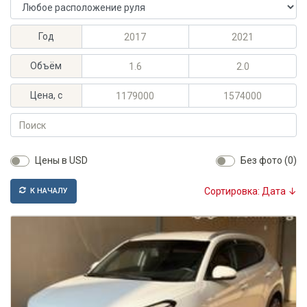
Расположение руля
Максимальный год выпуска
Минимальный год выпуска
Год
Максимальный объём, л
Минимальный объём, л
Объём
Максимальная цена, KGS
Минимальная цена, KGS
Цена, с
Поиск
Цены в USD
Без фото (0)
Сортировка: Дата ↓
К НАЧАЛУ