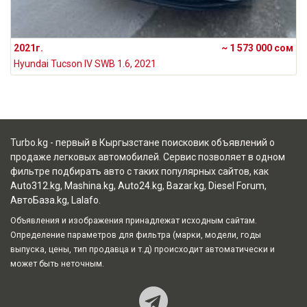
2021г.
~ 1 573 000 сом
Hyundai Tucson IV SWB 1.6, 2021
Turbo.kg - первый в Кыргызстане поисковик объявлений о
продаже легковых автомобилей. Сервис позволяет в одном
фильтре подбирать авто с таких популярных сайтов, как
Auto312.kg
,
Mashina.kg
,
Auto24.kg
,
Bazar.kg
,
Diesel Forum
,
АвтоБаза.kg
,
Lalafo
.
Объявления и изображения принадлежат исходным сайтам.
Определение параметров для фильтра (марки, модели, годы
выпуска, цены, тип продавца и т.д) происходит автоматически и
может быть неточным.
Наш Teleg